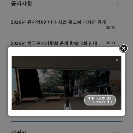
공지사항
2026년 뮤지엄X만나다 사업 워크북 디자인 공개
06-19
2026년 한국구석기학회 춘계 학술대회 안내
05-11
"한남기독교전시관" 개관식 안내
02-08
2025학년도 동계방학 중 한남박물관 운영시간 안내
12-23
전통주머니를 활용한 ‘나만의 키링 만들기’ 참가 안내
10-13
갤러리